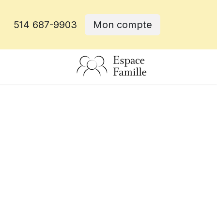
514 687-9903
Mon compte
rative