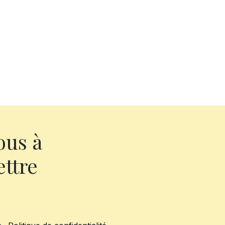
ous à
ettre