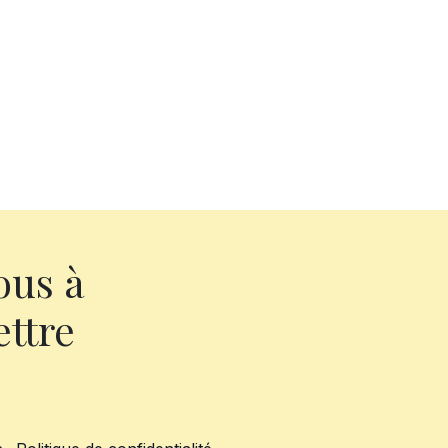
ous à
ettre