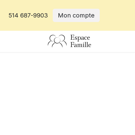
514 687-9903
Mon compte
rative