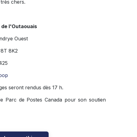
très chers.
 de l'Outaouais
endrye Ouest
J8T 8K2
425
oop
ges seront rendus dès 17 h.
sale Parc de Postes Canada pour son soutien