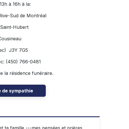
3h à 16h à la:
 Rive-Sud de Montréal
 Saint-Hubert
Cousineau
bec) J3Y 7G5
ec: (450) 766-0481
de la résidence funéraire.
e de sympathie
t ta famille ---mes pensées et prières