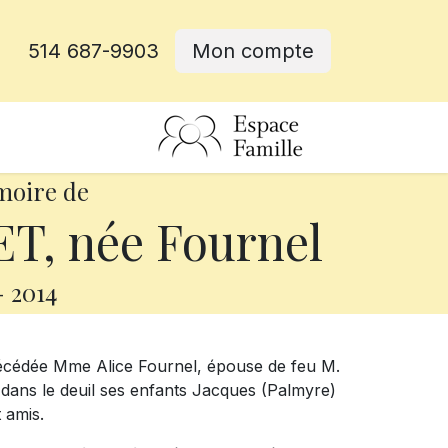
514 687-9903
Mon compte
rative
moire de
T, née Fournel
-
2014
 décédée Mme Alice Fournel, épouse de feu M.
 dans le deuil ses enfants Jacques (Palmyre)
t amis.