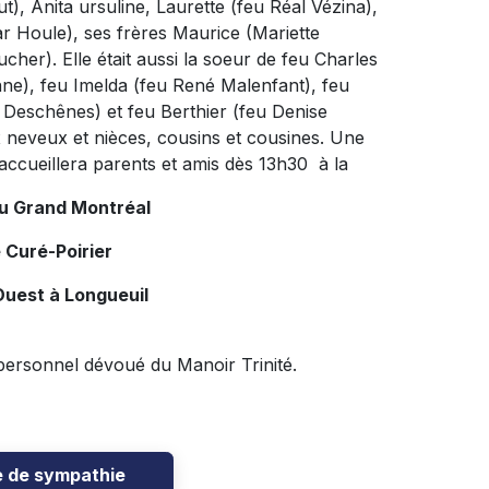
t), Anita ursuline, Laurette (feu Réal Vézina),
r Houle), ses frères Maurice (Mariette
cher). Elle était aussi la soeur de feu Charles
ne), feu Imelda (feu René Malenfant), feu
t Deschênes) et feu Berthier (feu Denise
x neveux et nièces, cousins et cousines. Une
 accueillera parents et amis dès 13h30 à la
du Grand Montréal
 Curé-Poirier
Ouest à Longueuil
personnel dévoué du Manoir Trinité.
e de sympathie