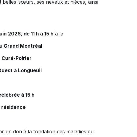
et belles-sœurs, ses neveux et nièces, ainsi
uin 2026, de 11 h à 15 h
à la
du Grand Montréal
 Curé-Poirier
Ouest à Longueuil
élébrée à 15 h
a résidence
r un don à la fondation des maladies du