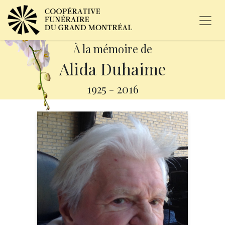
À la mémoire de
Alida Duhaime
1925
-
2016