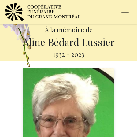
À la mémoire de
Aline Bédard Lussier
1932
-
2023