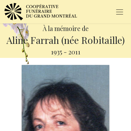
À la mémoire de
Aline Farrah (née Robitaille)
1935
-
2011