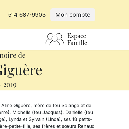
514 687-9903
Mon compte
rative
moire de
Giguère
-
2019
e Aline Giguère, mère de feu Solange et de
ierre), Michelle (feu Jacques), Danielle (feu
), Lynda et Sylvain (Linda), ses 18 petits-
ière-petite-fille, ses frères et sœurs Renaud