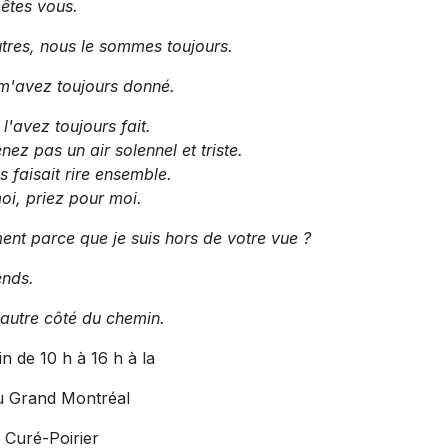
 êtes vous.
utres, nous le sommes toujours.
m'avez toujours donné.
'avez toujours fait.
ez pas un air solennel et triste.
s faisait rire ensemble.
oi, priez pour moi.
ent parce que je suis hors de votre vue ?
ends.
l'autre côté du chemin.
in de 10 h à 16 h à la
u Grand Montréal
 Curé-Poirier