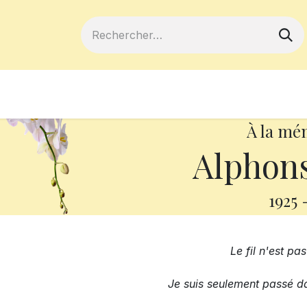
ferts
Devenir membre
Votre coopé
À la mé
Alphon
1925
Le fil n'est pa
Je suis seulement passé da