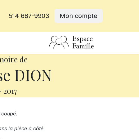
514 687-9903
Mon compte
rative
moire de
se DION
-
2017
s coupé
.
ns la pièce à côté.