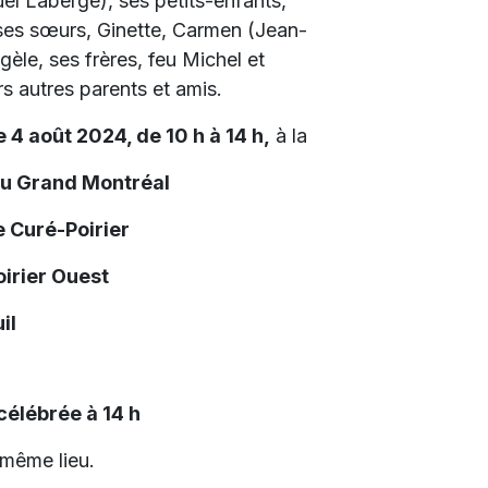
el Laberge), ses petits-enfants,
ses sœurs, Ginette, Carmen (Jean-
èle, ses frères, feu Michel et
rs autres parents et amis.
 4 août 2024, de 10 h à 14 h,
à la
du Grand Montréal
 Curé-Poirier
oirier Ouest
il
élébrée à 14 h
 même lieu.