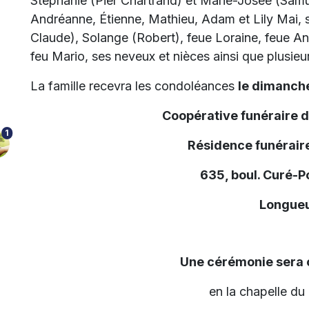
Stéphanie (Pier Chartrand) et Marie-Josée (Samu
Andréanne, Étienne, Mathieu, Adam et Lily Mai, 
Claude), Solange (Robert), feue Loraine, feue Ang
feu Mario, ses neveux et nièces ainsi que plusieu
La famille recevra les condoléances
le dimanche
Coopérative funéraire 
1
Résidence funéraire
635, boul. Curé-P
Longueu
Une cérémonie sera c
en la chapelle du