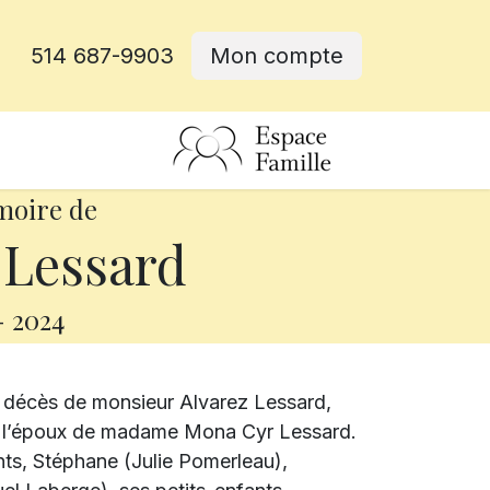
514 687-9903
Mon compte
rative
moire de
 Lessard
-
2024
e décès de monsieur Alvarez Lessard,
tait l’époux de madame Mona Cyr Lessard.
ants, Stéphane (Julie Pomerleau),