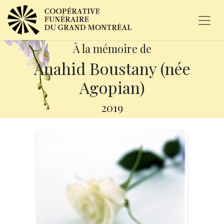
À la mémoire de
Anahid Boustany (née
Agopian)
2019