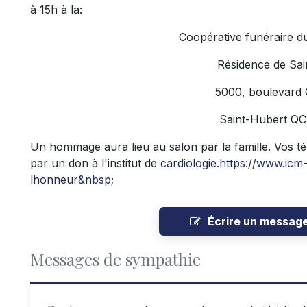
à 15h à la:
Coopérative funéraire d
Résidence de Sai
5000, boulevard
Saint-Hubert Q
Un hommage aura lieu au salon par la famille. Vos t
par un don à l'institut de
cardiologie.https
://
www.icm-m
lhonneur&nbsp
;
Écrire un messag
Messages de sympathie