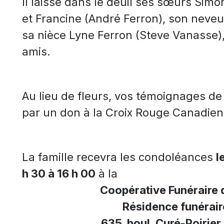
Il laisse dans le deuil ses sœurs Sim
et Francine (André Ferron), son neve
sa nièce Lyne Ferron (Steve Vanasse),
amis.
Au lieu de fleurs, vos témoignages d
par un don à la Croix Rouge Canadie
La famille recevra les condoléances
l
h 30 à 16 h 00
à la
Coopérative Funéraire 
Résidence funérair
635, boul. Curé-Poirier