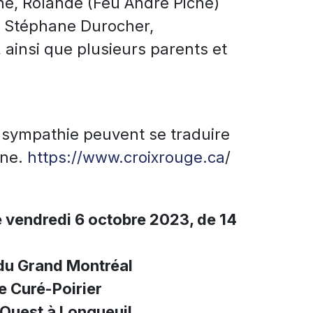
one, Rolande (Feu André Piché)
u Stéphane Durocher,
 ainsi que plusieurs parents et
e sympathie peuvent se traduire
nne.
https://www.croixrouge.ca
/
e vendredi 6 octobre 2023, de 14
du Grand Montréal
e Curé-Poirier
 Ouest à Longueuil