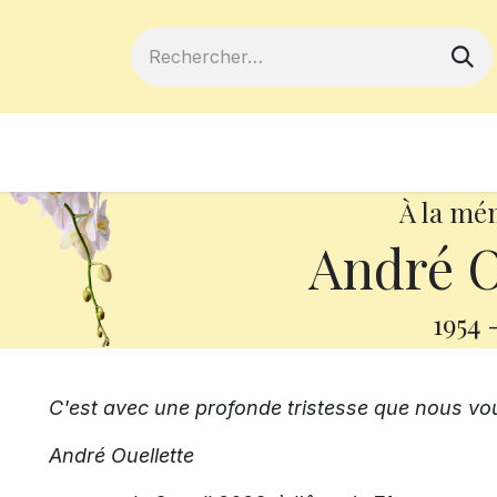
ferts
Devenir membre
Votre coopé
À la mé
André O
1954
C'est avec une profonde tristesse que nous vo
André Ouellette