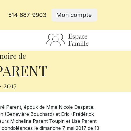
514 687-9903
Mon compte
rative
moire de
PARENT
-
2017
ndré Parent, époux de Mme Nicole Despatie.
vain (Genevière Bouchard) et Eric (Frédérick
œurs Micheline Parent Toupin et Lise Parent
les condoléances le dimanche 7 mai 2017 de 13