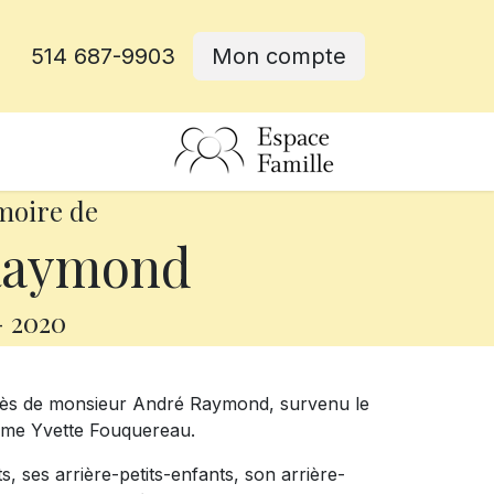
514 687-9903
Mon compte
rative
moire de
Raymond
-
2020
écès de monsieur André Raymond, survenu le
adame Yvette Fouquereau.
nts, ses arrière-petits-enfants, son arrière-