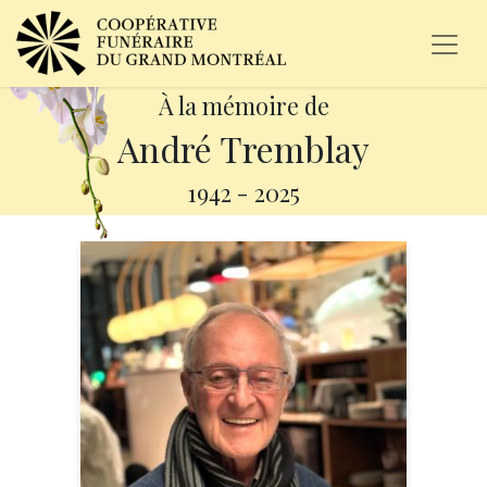
À la mémoire de
André Tremblay
1942
-
2025