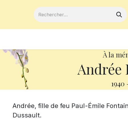
ferts
Devenir membre
Votre coopé
À la mé
Andrée 
1940
Andrée, fille de feu Paul-Émile Fonta
Dussault.