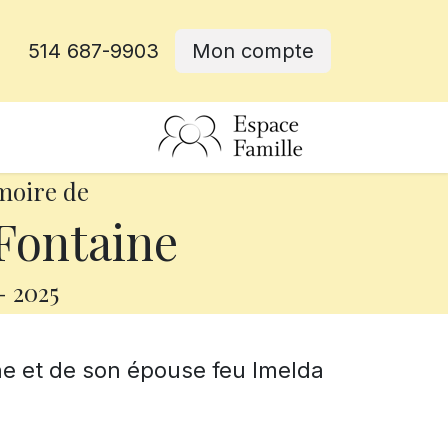
514 687-9903
Mon compte
rative
moire de
Fontaine
-
2025
ine et de son épouse feu Imelda