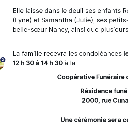
Elle laisse dans le deuil ses enfants
(Lyne) et Samantha (Julie), ses petits-
belle-sœur Nancy, ainsi que plusieurs
La famille recevra les condoléances
l
2
12 h 30 à 14 h 30
à la
Coopérative Funéraire 
Résidence funér
2000, rue Cuna
Une cérémonie sera cé