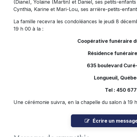
(Diane), Yolaine (Martin) et Daniel, ses petits-enfan
Cynthia, Karine et Mari-Lou, ses arrière-petits-enfant
La famille recevra les condoléances le jeudi 8 décem
19 h 00 à la :
Coopérative funéraire 
Résidence funéraire
635 boulevard Curé-
Longueuil, Québe
Tel : 450 67
Une cérémonie suivra, en la chapelle du salon à 19 h
Écrire un messag