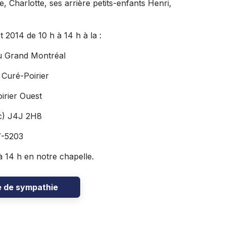
, Charlotte, ses arrière petits-enfants Henri,
t 2014 de 10 h à 14 h à la :
u Grand Montréal
 Curé-Poirier
irier Ouest
c) J4J 2H8
7-5203
 à 14 h en notre chapelle.
e de sympathie