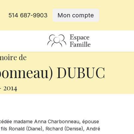
514 687-9903
Mon compte
rative
moire de
bonneau) DUBUC
-
2014
t décédée madame Anna Charbonneau, épouse
 fils Ronald (Diane), Richard (Denise), André