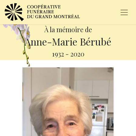
À la mémoire de
Anne-Marie Bérubé
1932
-
2020