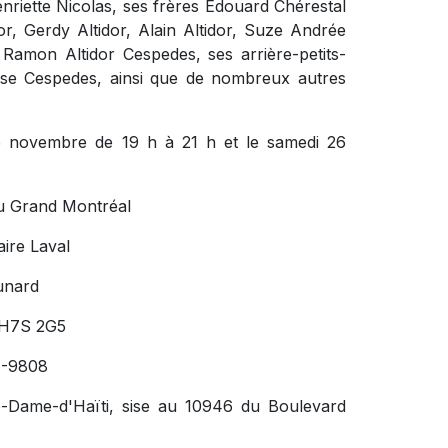
nriette Nicolas, ses frères Édouard Chérestal
dor, Gerdy Altidor, Alain Altidor, Suze Andrée
 Ramon Altidor Cespedes, ses arrière-petits-
Chase Cespedes, ainsi que de nombreux autres
25 novembre de 19 h à 21 h et le samedi 26
u Grand Montréal
ire Laval
unard
 H7S 2G5
4-9808
re-Dame-d'Haïti, sise au 10946 du Boulevard