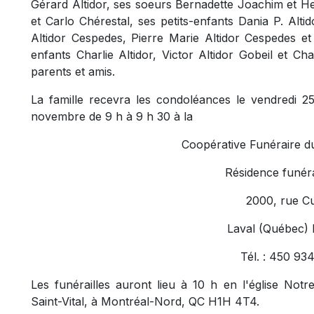
Gérard Altidor, ses soeurs Bernadette Joachim et He
et Carlo Chérestal, ses petits-enfants Dania P. Alti
Altidor Cespedes, Pierre Marie Altidor Cespedes et
enfants Charlie Altidor, Victor Altidor Gobeil et 
parents et amis.
La famille recevra les condoléances le vendredi 
novembre de 9 h à 9 h 30 à la
Coopérative Funéraire d
Résidence funéra
2000, rue C
Laval (Québec)
Tél. : 450 93
Les funérailles auront lieu à 10 h en l'église Not
Saint-Vital, à Montréal-Nord, QC H1H 4T4.