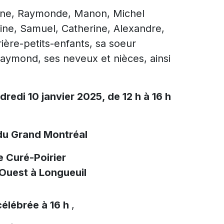
hanne, Raymonde, Manon, Michel
line, Samuel, Catherine, Alexandre,
ière-petits-enfants, sa soeur
Raymond, ses neveux et nièces, ainsi
dredi 10 janvier 2025, de 12 h à 16 h
du Grand Montréal
e Curé-Poirier
 Ouest à Longueuil
élébrée à 16 h
,