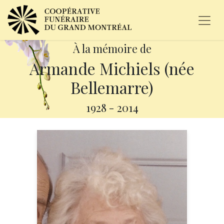
À la mémoire de
Armande Michiels (née
Bellemarre)
1928
-
2014