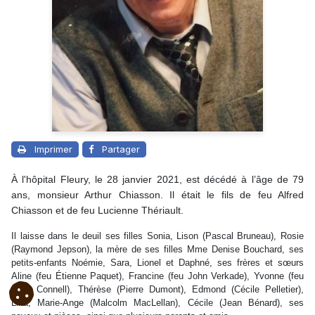
Imprimer
Partager
À l'hôpital Fleury, le 28 janvier 2021, est décédé à l’âge de 79
ans, monsieur Arthur Chiasson. Il était le fils de feu Alfred
Chiasson et de feu Lucienne Thériault.
Il laisse dans le deuil ses filles Sonia, Lison (Pascal Bruneau), Rosie
(Raymond Jepson), la mère de ses filles Mme Denise Bouchard, ses
petits-enfants Noémie, Sara, Lionel et Daphné, ses frères et sœurs
Aline (feu Étienne Paquet), Francine (feu John Verkade), Yvonne (feu
John Connell), Thérèse (Pierre Dumont), Edmond (Cécile Pelletier),
Lina, Marie-Ange (Malcolm MacLellan), Cécile (Jean Bénard), ses