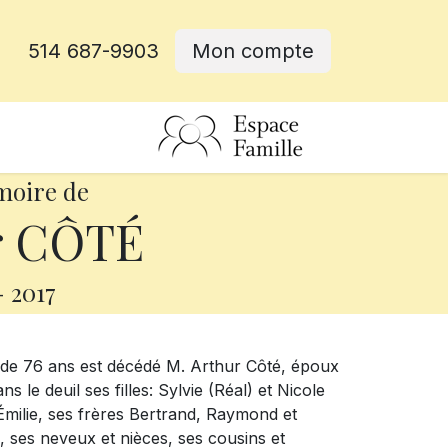
514 687-9903
Mon compte
rative
moire de
r CÔTÉ
-
2017
6 ans est décédé M. Arthur Côté, époux
 le deuil ses filles: Sylvie (Réal) et Nicole
-Émilie, ses frères Bertrand, Raymond et
, ses neveux et nièces, ses cousins et