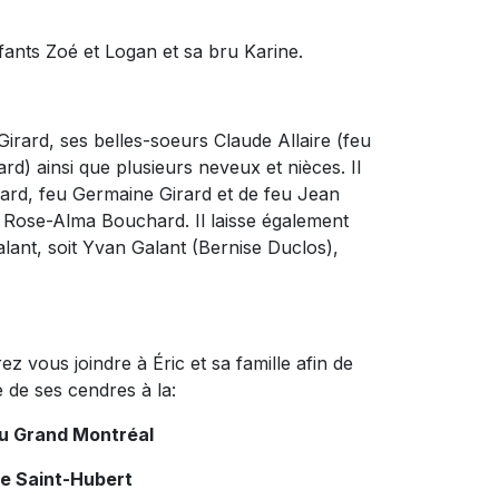
-enfants Zoé et Logan et sa bru Karine.
 Girard, ses belles-soeurs Claude Allaire (feu
rd) ainsi que plusieurs neveux et nièces. Il
rard, feu Germaine Girard et de feu Jean
feu Rose-Alma Bouchard. Il laisse également
alant, soit Yvan Galant (Bernise Duclos),
z vous joindre à Éric et sa famille afin de
de ses cendres à la:
du Grand Montréal
de Saint-Hubert