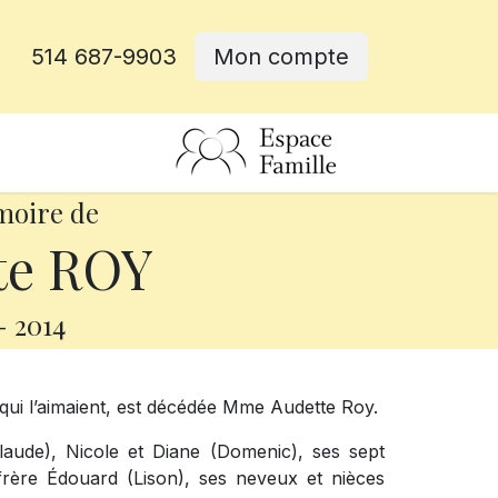
514 687-9903
Mon compte
rative
moire de
te ROY
-
2014
ui l’aimaient, est décédée Mme Audette Roy.
laude), Nicole et Diane (Domenic), ses sept
n frère Édouard (Lison), ses neveux et nièces