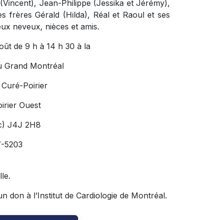
(Vincent), Jean-Philippe (Jessika et Jérémy),
s frères Gérald (Hilda), Réal et Raoul et ses
x neveux, nièces et amis.
oût de 9 h à 14 h 30 à la
u Grand Montréal
 Curé-Poirier
irier Ouest
c) J4J 2H8
7-5203
le.
 don à l’Institut de Cardiologie de Montréal.