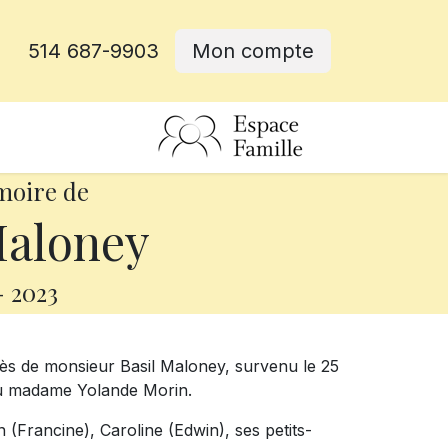
514 687-9903
Mon compte
rative
moire de
Maloney
-
2023
ès de monsieur Basil Maloney, survenu le 25
 feu madame Yolande Morin.
n (Francine), Caroline (Edwin), ses petits-