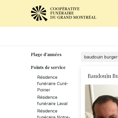
Avis de décès
Services of
Plage d'années
Points de service
Baudouin Bu
Résidence
funéraire Curé-
Poirier
Résidence
funéraire Laval
Résidence
funéraire Notre-