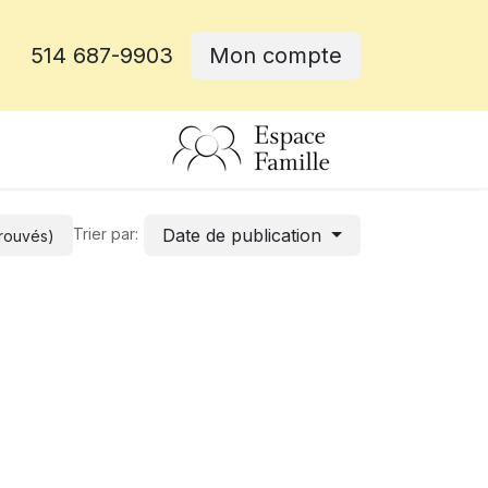
514 687-9903
Mon compte
rative
Date de publication
Trier par:
trouvés)