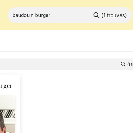
(1 trouvés)
ferts
Devenir membre
Votre coopé
(1 
rger