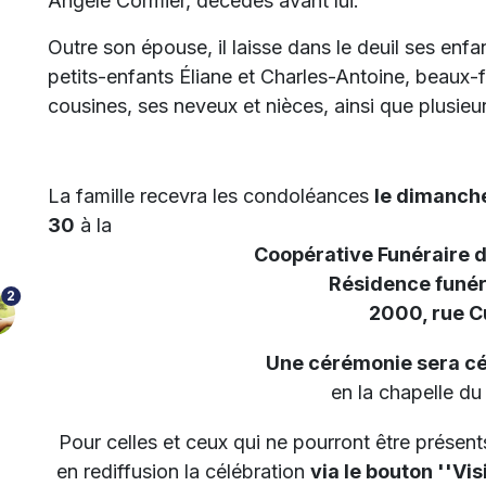
Angèle Cormier, décédés avant lui.
Outre son épouse, il laisse dans le deuil ses enf
petits-enfants Éliane et Charles-Antoine, beaux-f
cousines, ses neveux et nièces, ainsi que plusieu
La famille recevra les condoléances
le dimanche
30
à la
Coopérative Funéraire 
Résidence funér
2
2000, rue 
Une cérémonie sera cé
en la chapelle d
Pour celles et ceux qui ne pourront être présents,
en rediffusion la célébration
via le bouton ''Vis