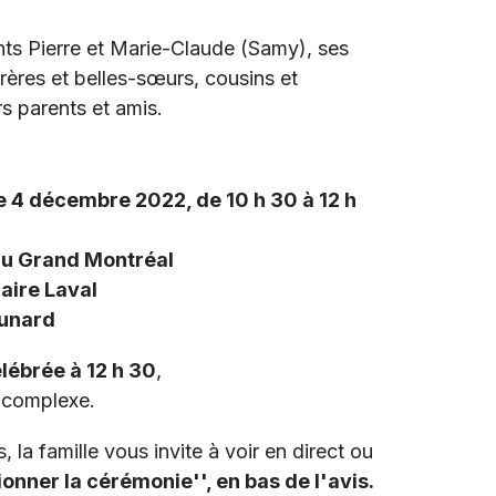
ants Pierre et Marie-Claude (Samy), ses
rères et belles-sœurs, cousins et
rs parents et amis.
 4 décembre 2022, de 10 h 30 à 12 h
du Grand Montréal
aire Laval
Cunard
lébrée à 12 h 30
,
u complexe.
 la famille vous invite à voir en direct ou
ionner la cérémonie'', en bas de l'avis.