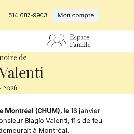
514 687-9903
Mon compte
rative
moire de
Valenti
-
2026
de Montréal
(CHUM), le
18 janvier
nsieur Biagio Valenti, fils de feu
l demeurait à Montréal.