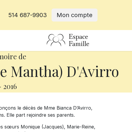
514 687-9903
Mon compte
rative
moire de
te Mantha) D'Avirro
-
2016
onçons le décès de Mme Bianca D’Avirro,
. Elle part rejoindre ses parents.
 ses sœurs Monique (Jacques), Marie-Reine,