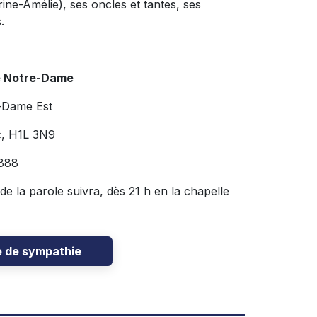
ne-Amélie), ses oncles et tantes, ses
.
e Notre-Dame
-Dame Est
c, H1L 3N9
888
de la parole suivra, dès 21 h en la chapelle
e de sympathie