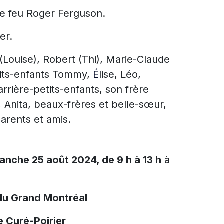
de feu Roger Ferguson.
er.
l (Louise), Robert (Thi), Marie-Claude
etits-enfants Tommy,
É
lise, Léo,
rrière-petits-enfants, son frère
 Anita, beaux-frères et belle-sœur,
parents et amis.
manche 25 août 2024, de 9 h à 13 h
à
du Grand Montréal
e Curé-Poirier