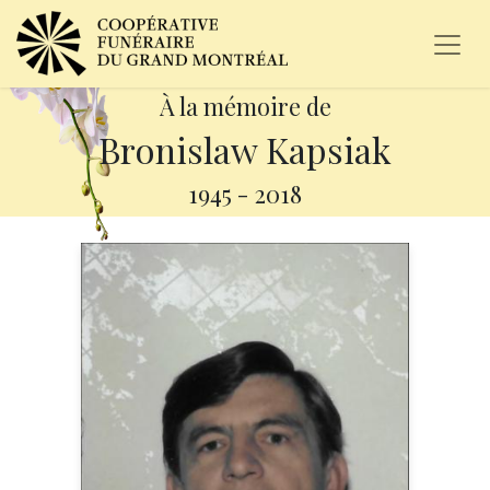
À la mémoire de
Bronislaw Kapsiak
1945
-
2018