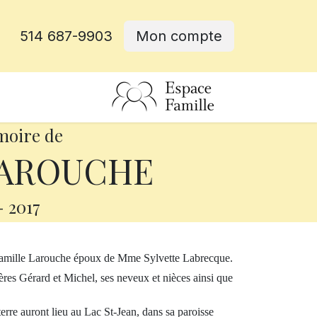
514 687-9903
Mon compte
rative
moire de
LAROUCHE
-
2017
 Camille Larouche époux de Mme Sylvette Labrecque.
rères Gérard et Michel, ses neveux et nièces ainsi que
 terre auront lieu au Lac St-Jean, dans sa paroisse