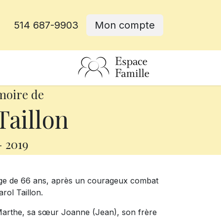
514 687-9903
Mon compte
rative
moire de
Taillon
-
2019
 l’âge de 66 ans, après un courageux combat
rol Taillon.
e Marthe, sa sœur Joanne (Jean), son frère