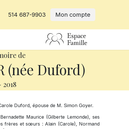
514 687-9903
Mon compte
rative
moire de
 (née Duford)
-
2018
 Carole Duford, épouse de M. Simon Goyer.
 Bernadette Maurice (Gilberte Lemonde), ses
ses frères et sœurs : Alain (Carole), Normand