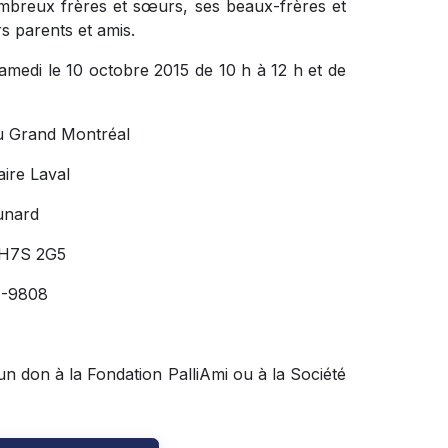
mbreux frères et sœurs, ses beaux-frères et
s parents et amis.
amedi le 10 octobre 2015 de 10 h à 12 h et de
u Grand Montréal
ire Laval
unard
 H7S 2G5
4-9808
n don à la Fondation PalliAmi ou à la Société