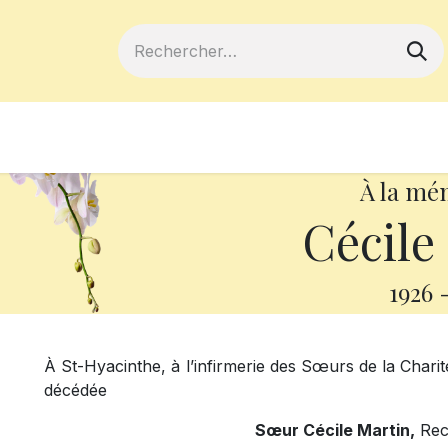
ferts
Devenir membre
Votre coopé
À la mé
Cécile
1926
À St-Hyacinthe, à l’infirmerie des Sœurs de la Charit
décédée
Sœur Cécile Martin,
Recl