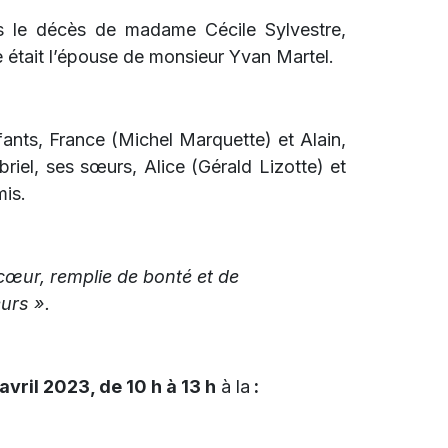
s le décès de madame Cécile Sylvestre,
le était l’épouse de monsieur Yvan Martel.
fants, France (Michel Marquette) et Alain,
abriel, ses sœurs, Alice (Gérald Lizotte) et
mis.
œur, remplie de bonté et de
urs ».
avril 2023, de 10 h à 13 h
à la
: