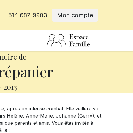
514 687-9903
Mon compte
rative
moire de
répanier
-
2013
e, après un intense combat. Elle veillera sur
 sœurs Hélène, Anne-Marie, Johanne (Gerry), et
i que parents et amis. Vous êtes invités à
 la :