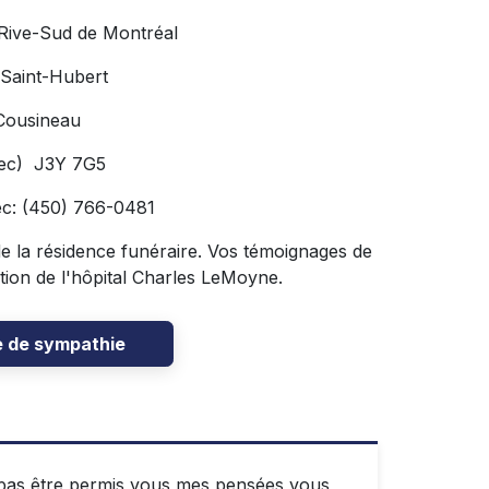
 Rive-Sud de Montréal
 Saint-Hubert
Cousineau
bec) J3Y 7G5
ec: (450) 766-0481
 de la résidence funéraire. Vos témoignages de
tion de l'hôpital Charles LeMoyne.
e de sympathie
e pas être permis vous,mes pensées vous