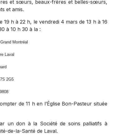
rères et sœurs, beaux-frères et belles-sœurs,
ts et amis.
e 19 h à 22 h, le vendredi 4 mars de 13 h à 16
0 à 10 h 30 à la :
 Grand Montréal
re Laval
nard
H7S 2G5
-9808
compter de 11 h en l’Église Bon-Pasteur située
r un don à la Société de soins palliatifs à
ité-de-la-Santé de Laval.