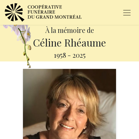
À la mémoire de
Céline Rhéaume
1958
-
2025