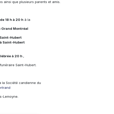
es ainsi que plusieurs parents et amis.
de 18 h à 20 h
à la
u Grand Montréal
Saint-Hubert
à Saint-Hubert
lébrée à 20 h
,
funéraire Saint-Hubert.
à la Société candienne du
ertrand
les-Lemoyne.